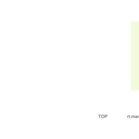
TOP
rt.m